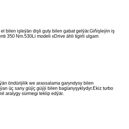
l bilen işleýän dişli guty bilen gabat gelýär.Giňişleýin iş
enti 350 Nm.530Li modeli xDrive ähli tigirli ulgam
än öndürijilik we arassalama garyndysy bilen
laýan üç sany güýç güýji bilen baglanyşyklydyr.Ekiz turbo
il aralygy sürmegi teklip edýär.