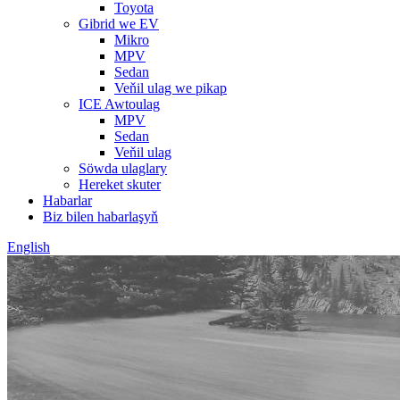
Toyota
Gibrid we EV
Mikro
MPV
Sedan
Veňil ulag we pikap
ICE Awtoulag
MPV
Sedan
Veňil ulag
Söwda ulaglary
Hereket skuter
Habarlar
Biz bilen habarlaşyň
English