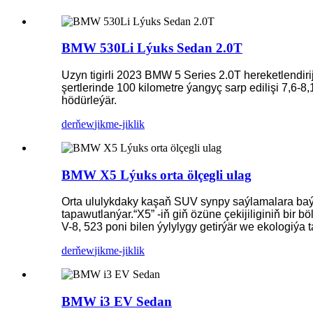
BMW 530Li Lýuks Sedan 2.0T
Uzyn tigirli 2023 BMW 5 Series 2.0T hereketlendiriji
şertlerinde 100 kilometre ýangyç sarp edilişi 7,6-8
hödürleýär.
derňew
jikme-jiklik
BMW X5 Lýuks orta ölçegli ulag
Orta ululykdaky kaşaň SUV synpy saýlamalara baý,
tapawutlanýar.“X5” -iň giň özüne çekijiliginiň bir b
V-8, 523 poni bilen ýylylygy getirýär we ekologiýa 
derňew
jikme-jiklik
BMW i3 EV Sedan