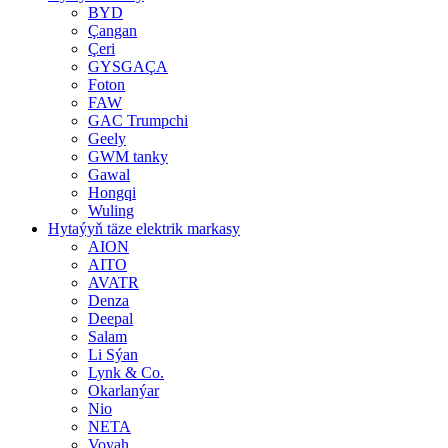
BYD
Çangan
Çeri
GYSGAÇA
Foton
FAW
GAC Trumpchi
Geely
GWM tanky
Gawal
Hongqi
Wuling
Hytaýyň täze elektrik markasy
AION
AITO
AVATR
Denza
Deepal
Salam
Li Sýan
Lynk & Co.
Okarlanýar
Nio
NETA
Voyah