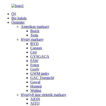
Öý
Biz hakda
Önümler
Amerikan markasy
Buick
Tesla
Hytaý markasy
BYD
Çangan
Çeri
GYSGAÇA
FAW
Foton
Geely
GWM tanky
GAC Trumpchi
Gawal
Hongqi
Wuling
Hytaýyň täze elektrik markasy
AION
AITO