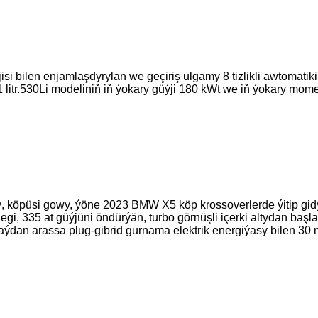
si bilen enjamlaşdyrylan we geçiriş ulgamy 8 tizlikli awtomatiki e
,1 litr.530Li modeliniň iň ýokary güýji 180 kWt we iň ýokary mom
 köpüsi gowy, ýöne 2023 BMW X5 köp krossoverlerde ýitip gidý
ölegi, 335 at güýjüni öndürýän, turbo görnüşli içerki altydan baş
taýdan arassa plug-gibrid gurnama elektrik energiýasy bilen 30 m