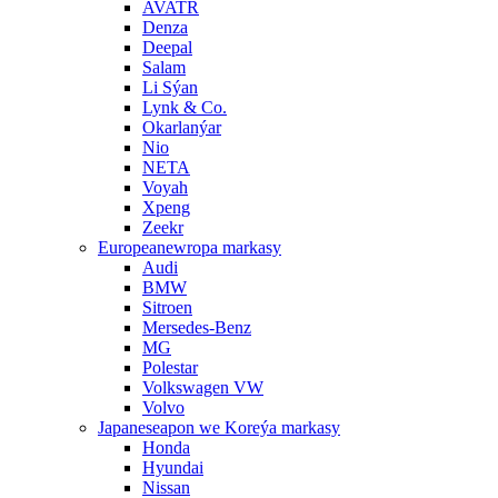
AVATR
Denza
Deepal
Salam
Li Sýan
Lynk & Co.
Okarlanýar
Nio
NETA
Voyah
Xpeng
Zeekr
Europeanewropa markasy
Audi
BMW
Sitroen
Mersedes-Benz
MG
Polestar
Volkswagen VW
Volvo
Japaneseapon we Koreýa markasy
Honda
Hyundai
Nissan