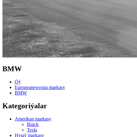
BMW
Öý
Europeanewropa markasy
BMW
Kategoriýalar
Amerikan markasy
Buick
Tesla
Hytaý markasy