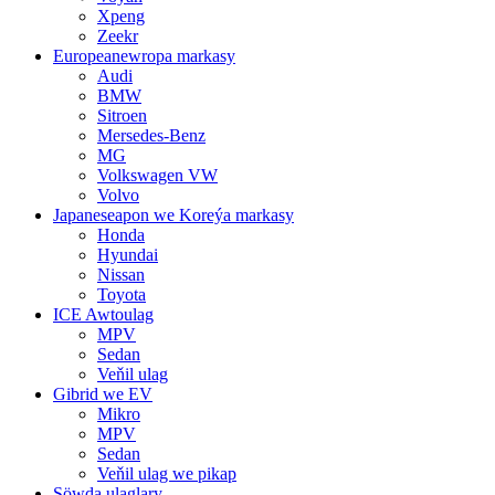
Xpeng
Zeekr
Europeanewropa markasy
Audi
BMW
Sitroen
Mersedes-Benz
MG
Volkswagen VW
Volvo
Japaneseapon we Koreýa markasy
Honda
Hyundai
Nissan
Toyota
ICE Awtoulag
MPV
Sedan
Veňil ulag
Gibrid we EV
Mikro
MPV
Sedan
Veňil ulag we pikap
Söwda ulaglary