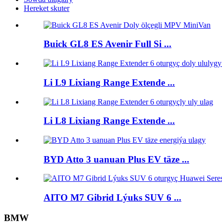
Hereket skuter
Buick GL8 ES Avenir Full Si ...
Li L9 Lixiang Range Extende ...
Li L8 Lixiang Range Extende ...
BYD Atto 3 uanuan Plus EV täze ...
AITO M7 Gibrid Lýuks SUV 6 ...
BMW