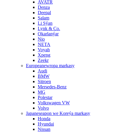
AVATR
Denza
Deepal
Salam
Li Sýan
Lynk & Co.
Okarlanýar
Nio
NETA
Voyah
Xpeng
Zeekr
Europeanewropa markasy
Audi
BMW
Sitroen
Mersedes-Benz
MG
Polestar
Volkswagen VW
Volvo
Japaneseapon we Koreýa markasy
Honda
Hyundai
Nissan