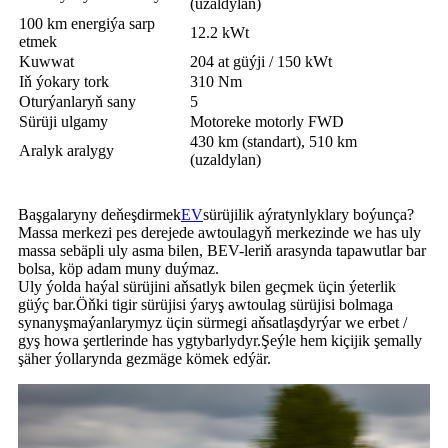
(uzaldylan)
100 km energiýa sarp
12.2 kWt
etmek
Kuwwat
204 at güýji / 150 kWt
Iň ýokary tork
310 Nm
Oturýanlaryň sany
5
Sürüji ulgamy
Motoreke motorly FWD
430 km (standart), 510 km
Aralyk aralygy
(uzaldylan)
Başgalaryny deňeşdirmek
EV
sürüjilik aýratynlyklary boýunça?
Massa merkezi pes derejede awtoulagyň merkezinde we has uly
massa sebäpli uly asma bilen, BEV-leriň arasynda tapawutlar bar
bolsa, köp adam muny duýmaz.
Uly ýolda haýal sürüjini aňsatlyk bilen geçmek üçin ýeterlik
güýç bar.Öňki tigir sürüjisi ýaryş awtoulag sürüjisi bolmaga
synanyşmaýanlarymyz üçin sürmegi aňsatlaşdyrýar we erbet /
gyş howa şertlerinde has ygtybarlydyr.Şeýle hem kiçijik şemally
şäher ýollarynda gezmäge kömek edýär.