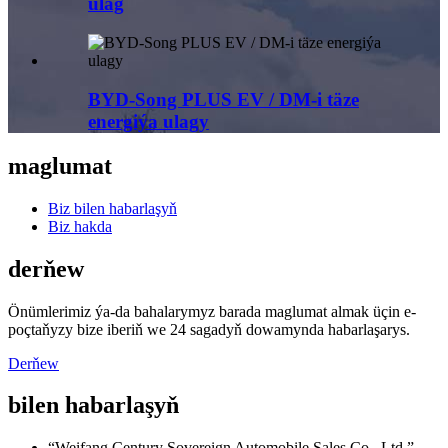
ulag
BYD-Song PLUS EV / DM-i täze
energiýa ulagy
maglumat
Biz bilen habarlaşyň
Biz hakda
derňew
Önümlerimiz ýa-da bahalarymyz barada maglumat almak üçin e-
poçtaňyzy bize iberiň we 24 sagadyň dowamynda habarlaşarys.
Derňew
bilen habarlaşyň
“Weifang Century Sovereign Automobile Sales Co., Ltd.”