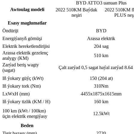
BYD ATTO3 uanuan Plus
Awtoulag modeli
2022 510KM Baýdak
2022 510KM f
neşiri
PLUS neşi
Esasy maglumatlar
Öndüriji
BYD
Energiýanyň görnüşi
Arassa elektrik
Elektrik hereketlendirijisi
204 sag
Arassa elektrik gezelenç
510 km
aralygy (KM)
Zarýad beriş wagty
Çalt zarýad 0,5 sagat haýal zarýad 8.64
(sagat)
Iň ýokary güýç (kWt)
150 (204 at)
Iň ýokary tork (Nm)
310Nm
LxWxH (mm)
4455x1875x1615mm
Iň ýokary tizlik (KM / H)
160 km
100 km (kWt / 100km)
12.5kWt
üçin elektrik energiýasy
Beden
Tigir bazasy (mm)
2720