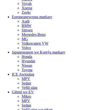
Voyah
Xpeng
Zeekr
Europeanewropa markasy
Audi
BMW
Sitroen
Mersedes-Benz
MG
Volkswagen VW
Volvo
Japaneseapon we Koreýa markasy
Honda
Hyundai
Nissan
Toyota
ICE Awtoulag
MPV
Sedan
Veňil ulag
Gibrid we EV
Mikro
MPV
Sedan
Veňil ulag we pikap