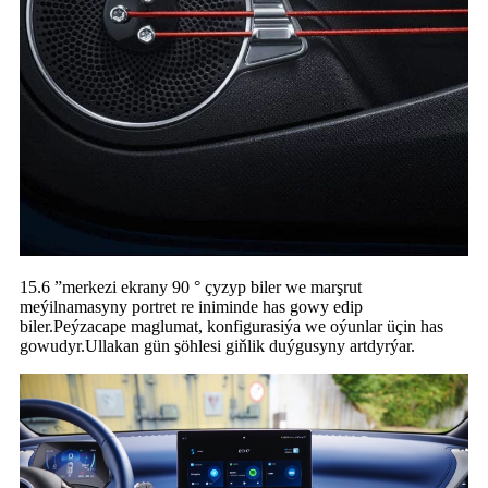
15.6 ”merkezi ekrany 90 ° çyzyp biler we marşrut
meýilnamasyny portret re iniminde has gowy edip
biler.Peýzacape maglumat, konfigurasiýa we oýunlar üçin has
gowudyr.Ullakan gün şöhlesi giňlik duýgusyny artdyrýar.