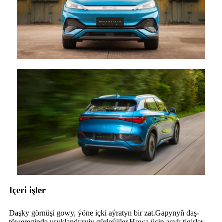
Içeri işler
Daşky görnüşi gowy, ýöne içki aýratyn bir zat.Gapynyň daş-
töwereginde yşyklandyryjy gürleýjiler.Howa üçin açyk tigirler