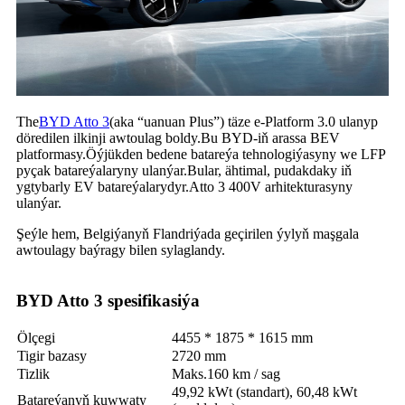
The
BYD Atto 3
(aka “uanuan Plus”) täze e-Platform 3.0 ulanyp
döredilen ilkinji awtoulag boldy.Bu BYD-iň arassa BEV
platformasy.Öýjükden bedene batareýa tehnologiýasyny we LFP
pyçak batareýalaryny ulanýar.Bular, ähtimal, pudakdaky iň
ygtybarly EV batareýalarydyr.Atto 3 400V arhitekturasyny
ulanýar.
Şeýle hem, Belgiýanyň Flandriýada geçirilen ýylyň maşgala
awtoulagy baýragy bilen sylaglandy.
BYD Atto 3 spesifikasiýa
Ölçegi
4455 * 1875 * 1615 mm
Tigir bazasy
2720 ​​mm
Tizlik
Maks.160 km / sag
49,92 kWt (standart), 60,48 kWt
Batareýanyň kuwwaty