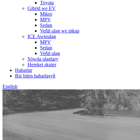
Toyota
Gibrid we EV
Mikro
MPV
Sedan
Veňil ulag we pikap
ICE Awtoulag
MPV
Sedan
Veňil ulag
Söwda ulaglary
Hereket skuter
Habarlar
Biz bilen habarlaşyň
English