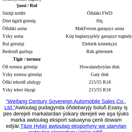
Şassi / Rul
Sürüji tertibi
Öňdäki FWD
Dört tigirli görnüş
Hiç
Öňdäki asma
MakFerson garaşsyz asma
Yzky asma
Köp baglanyşykly garaşsyz togtady
Rul görnüşi
Elektrik kömekçisi
Bedeniň gurluşy
Rük götermek
Tigir / tormoz
Öň tormoz görnüşi
Howalandyrylan disk
Yzky tormoz görnüşi
Gaty disk
Öňki tekeriň ululygy
215/55 R18
Yzky teker ölçegi
215/55 R18
“Weifang Century Sovereign Automobile Sales Co.,
Ltd.”
Awtoulag pudagynda öňdebaryjy boluň.Esasy iş
pes derejeli markalardan ýokary derejeli we aşa lýuks
marka awtoulag eksport satuwyna çenli dowam
edýär.
Täze Hytaý awtoulag eksportyny we ulanylan