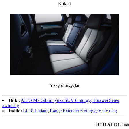
Kokpit
Yzky oturgyçlar
Öňki:
AITO M7 Gibrid lýuks SUV 6 oturgyç Huawei Seres
awtoulag
Indiki:
Li L8 Lixiang Range Extender 6 oturgyçly uly ulag
BYD ATTO 3 uan