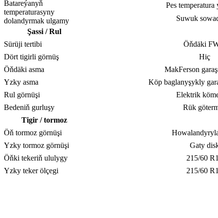
Batareýanyň
Pes temperatura 
temperaturasyny
Suwuk sowa
dolandyrmak ulgamy
Şassi / Rul
Sürüji tertibi
Öňdäki F
Dört tigirli görnüş
Hiç
Öňdäki asma
MakFerson garaş
Yzky asma
Köp baglanyşykly gara
Rul görnüşi
Elektrik köme
Bedeniň gurluşy
Rük göter
Tigir / tormoz
Öň tormoz görnüşi
Howalandyryla
Yzky tormoz görnüşi
Gaty dis
Öňki tekeriň ululygy
215/60 R
Yzky teker ölçegi
215/60 R