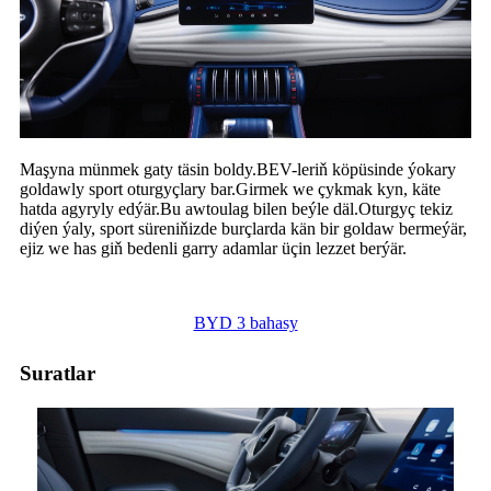
Maşyna münmek gaty täsin boldy.BEV-leriň köpüsinde ýokary
goldawly sport oturgyçlary bar.Girmek we çykmak kyn, käte
hatda agyryly edýär.Bu awtoulag bilen beýle däl.Oturgyç tekiz
diýen ýaly, sport süreniňizde burçlarda kän bir goldaw bermeýär,
ejiz we has giň bedenli garry adamlar üçin lezzet berýär.
BYD 3 bahasy
Suratlar