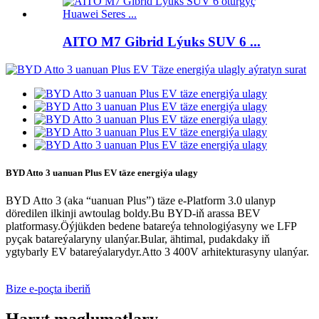
AITO M7 Gibrid Lýuks SUV 6 ...
BYD Atto 3 uanuan Plus EV täze energiýa ulagy
BYD Atto 3 (aka “uanuan Plus”) täze e-Platform 3.0 ulanyp
döredilen ilkinji awtoulag boldy.Bu BYD-iň arassa BEV
platformasy.Öýjükden bedene batareýa tehnologiýasyny we LFP
pyçak batareýalaryny ulanýar.Bular, ähtimal, pudakdaky iň
ygtybarly EV batareýalarydyr.Atto 3 400V arhitekturasyny ulanýar.
Bize e-poçta iberiň