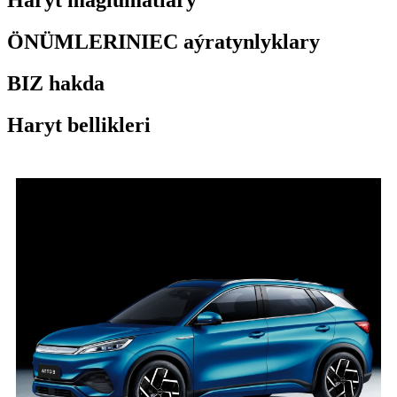
Haryt maglumatlary
ÖNÜMLERINIEC aýratynlyklary
BIZ hakda
Haryt bellikleri