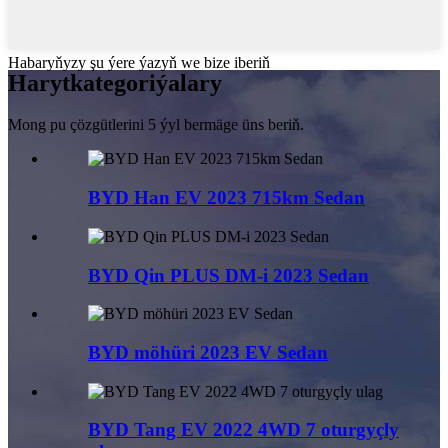
Habaryňyzy şu ýere ýazyň we bize iberiň
Haryt
kategoriýalary
Mong pu çözgütlerini 5 ýyl bermäge üns beriň.
BYD Han EV 2023 715km Sedan
BYD Qin PLUS DM-i 2023 Sedan
BYD möhüri 2023 EV Sedan
BYD Tang EV 2022 4WD 7 oturgyçly