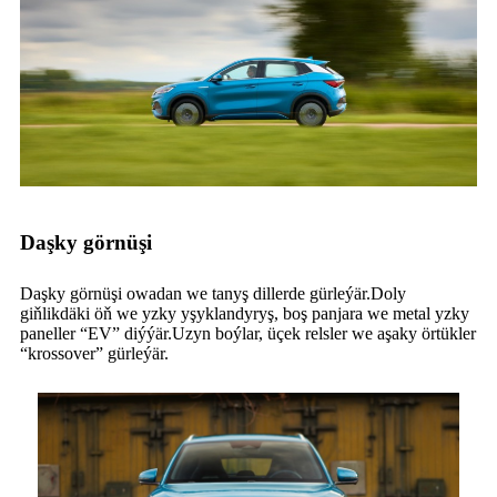
Daşky görnüşi
Daşky görnüşi owadan we tanyş dillerde gürleýär.Doly
giňlikdäki öň we yzky yşyklandyryş, boş panjara we metal yzky
paneller “EV” diýýär.Uzyn boýlar, üçek relsler we aşaky örtükler
“krossover” gürleýär.