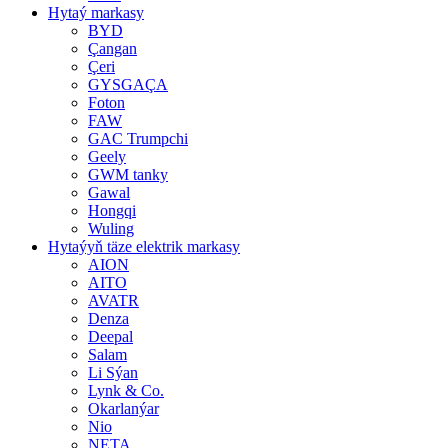
Hytaý markasy
BYD
Çangan
Çeri
GYSGAÇA
Foton
FAW
GAC Trumpchi
Geely
GWM tanky
Gawal
Hongqi
Wuling
Hytaýyň täze elektrik markasy
AION
AITO
AVATR
Denza
Deepal
Salam
Li Sýan
Lynk & Co.
Okarlanýar
Nio
NETA