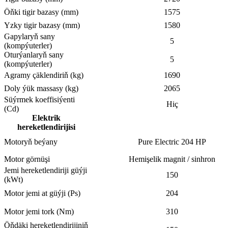
Öňki tigir bazasy (mm)
1575
Yzky tigir bazasy (mm)
1580
Gapylaryň sany
5
(kompýuterler)
Oturýanlaryň sany
5
(kompýuterler)
Agramy çäklendiriň (kg)
1690
Doly ýük massasy (kg)
2065
Süýrmek koeffisiýenti
Hiç
(Cd)
Elektrik
hereketlendirijisi
Motoryň beýany
Pure Electric 204 HP
Motor görnüşi
Hemişelik magnit / sinhron
Jemi hereketlendiriji güýji
150
(kWt)
Motor jemi at güýji (Ps)
204
Motor jemi tork (Nm)
310
Öňdäki hereketlendirijiniň