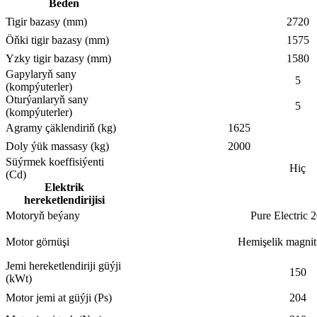
Beden
Tigir bazasy (mm)
2720
Öňki tigir bazasy (mm)
1575
Yzky tigir bazasy (mm)
1580
Gapylaryň sany
5
(kompýuterler)
Oturýanlaryň sany
5
(kompýuterler)
Agramy çäklendiriň (kg)
1625
Doly ýük massasy (kg)
2000
Süýrmek koeffisiýenti
Hiç
(Cd)
Elektrik
hereketlendirijisi
Motoryň beýany
Pure Electric 
Motor görnüşi
Hemişelik magnit 
Jemi hereketlendiriji güýji
150
(kWt)
Motor jemi at güýji (Ps)
204