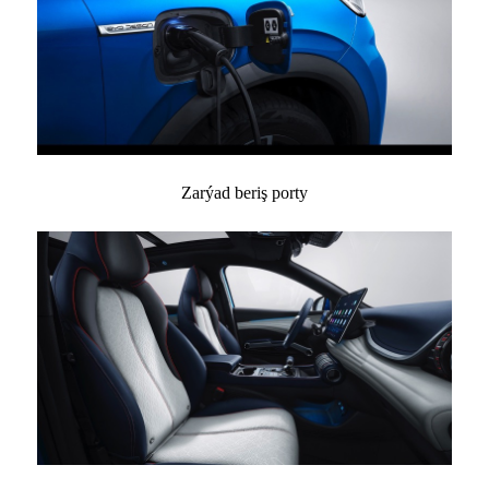
Zarýad beriş porty