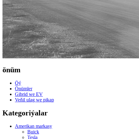
önüm
Öý
Önümler
Gibrid we EV
Veňil ulag we pikap
Kategoriýalar
Amerikan markasy
Buick
Tesla