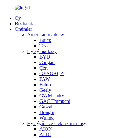
Öý
Biz hakda
Önümler
Amerikan markasy
Buick
Tesla
Hytaý markasy
BYD
Çangan
Çeri
GYSGAÇA
FAW
Foton
Geely
GWM tanky
GAC Trumpchi
Gawal
Hongqi
Wuling
Hytaýyň täze elektrik markasy
AION
AITO