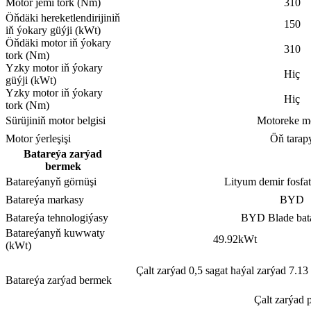
Motor jemi tork (Nm)
310
Öňdäki hereketlendirijiniň
150
iň ýokary güýji (kWt)
Öňdäki motor iň ýokary
310
tork (Nm)
Yzky motor iň ýokary
Hiç
güýji (kWt)
Yzky motor iň ýokary
Hiç
tork (Nm)
Sürüjiniň motor belgisi
Motoreke m
Motor ýerleşişi
Öň tarap
Batareýa zarýad
bermek
Batareýanyň görnüşi
Lityum demir fosfat
Batareýa markasy
BYD
Batareýa tehnologiýasy
BYD Blade bat
Batareýanyň kuwwaty
49.92kWt
(kWt)
Çalt zarýad 0,5 sagat haýal zarýad 7.13
Batareýa zarýad bermek
Çalt zarýad 