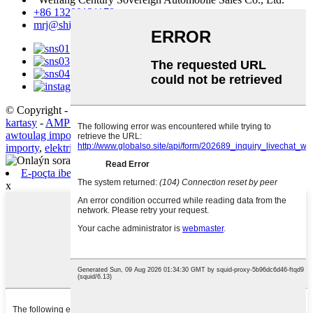
+86 13280121178
mrj@shijijunhao.com
© Copyright - 2010-2023: Rightshli hukuklar goralan.
Sahypanyň
kartasy
-
AMP Mobile
awtoulag import et
,
Awtoulaglar
,
kaşaň import
,
byd
,
awtoulag
importy
,
elektrikli awtoulag
,
E-poçta iber
x