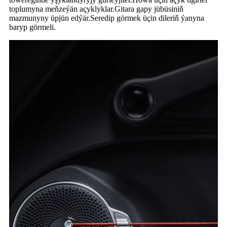
toplumyna meňzeýän açyklyklar.Gitara gapy jübüsiniň
mazmunyny üpjün edýär.Seredip görmek üçin dileriň ýanyna
baryp görmeli.