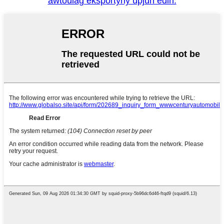
awtoulag eksportyny üpjün ediň.