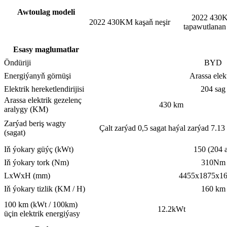
Awtoulag modeli
2022 430
2022 430KM kaşaň neşir
tapawutlanan 
Esasy maglumatlar
Öndüriji
BYD
Energiýanyň görnüşi
Arassa elek
Elektrik hereketlendirijisi
204 sag
Arassa elektrik gezelenç
430 km
aralygy (KM)
Zarýad beriş wagty
Çalt zarýad 0,5 sagat haýal zarýad 7.13
(sagat)
Iň ýokary güýç (kWt)
150 (204 a
Iň ýokary tork (Nm)
310Nm
LxWxH (mm)
4455x1875x1
Iň ýokary tizlik (KM / H)
160 km
100 km (kWt / 100km)
12.2kWt
üçin elektrik energiýasy