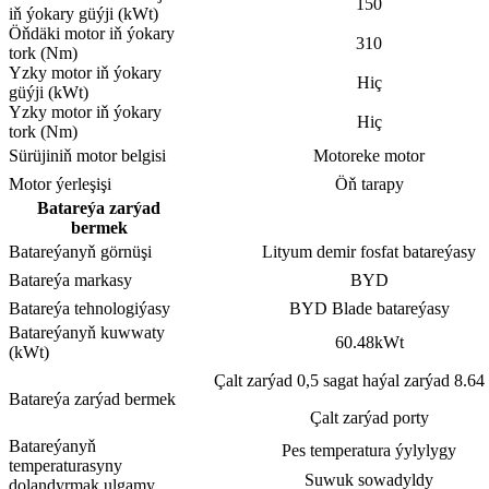
150
iň ýokary güýji (kWt)
Öňdäki motor iň ýokary
310
tork (Nm)
Yzky motor iň ýokary
Hiç
güýji (kWt)
Yzky motor iň ýokary
Hiç
tork (Nm)
Sürüjiniň motor belgisi
Motoreke motor
Motor ýerleşişi
Öň tarapy
Batareýa zarýad
bermek
Batareýanyň görnüşi
Lityum demir fosfat batareýasy
Batareýa markasy
BYD
Batareýa tehnologiýasy
BYD Blade batareýasy
Batareýanyň kuwwaty
60.48kWt
(kWt)
Çalt zarýad 0,5 sagat haýal zarýad 8.64
Batareýa zarýad bermek
Çalt zarýad porty
Batareýanyň
Pes temperatura ýylylygy
temperaturasyny
Suwuk sowadyldy
dolandyrmak ulgamy