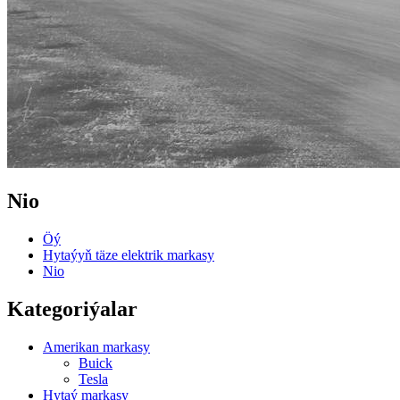
Nio
Öý
Hytaýyň täze elektrik markasy
Nio
Kategoriýalar
Amerikan markasy
Buick
Tesla
Hytaý markasy