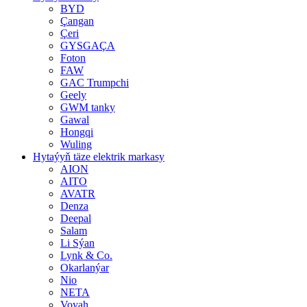
BYD
Çangan
Çeri
GYSGAÇA
Foton
FAW
GAC Trumpchi
Geely
GWM tanky
Gawal
Hongqi
Wuling
Hytaýyň täze elektrik markasy
AION
AITO
AVATR
Denza
Deepal
Salam
Li Sýan
Lynk & Co.
Okarlanýar
Nio
NETA
Voyah