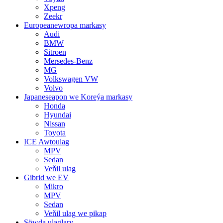
Xpeng
Zeekr
Europeanewropa markasy
Audi
BMW
Sitroen
Mersedes-Benz
MG
Volkswagen VW
Volvo
Japaneseapon we Koreýa markasy
Honda
Hyundai
Nissan
Toyota
ICE Awtoulag
MPV
Sedan
Veňil ulag
Gibrid we EV
Mikro
MPV
Sedan
Veňil ulag we pikap
Söwda ulaglary