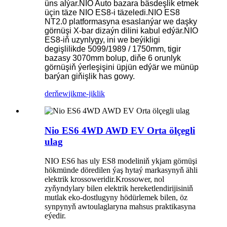
üns alýar.NIO Auto bazara bäsdeşlik etmek
üçin täze NIO ES8-i täzeledi.NIO ES8
NT2.0 platformasyna esaslanýar we daşky
görnüşi X-bar dizaýn dilini kabul edýär.NIO
ES8-iň uzynlygy, ini we beýikligi
degişlilikde 5099/1989 / 1750mm, tigir
bazasy 3070mm bolup, diňe 6 orunlyk
görnüşiň ýerleşişini üpjün edýär we münüp
barýan giňişlik has gowy.
derňew
jikme-jiklik
Nio ES6 4WD AWD EV Orta ölçegli
ulag
NIO ES6 has uly ES8 modeliniň ykjam görnüşi
hökmünde döredilen ýaş hytaý markasynyň ähli
elektrik krossoweridir.Krossower, nol
zyňyndylary bilen elektrik hereketlendirijisiniň
mutlak eko-dostlugyny hödürlemek bilen, öz
synpynyň awtoulaglaryna mahsus praktikasyna
eýedir.