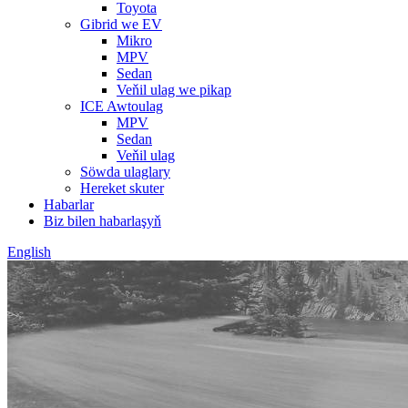
Toyota
Gibrid we EV
Mikro
MPV
Sedan
Veňil ulag we pikap
ICE Awtoulag
MPV
Sedan
Veňil ulag
Söwda ulaglary
Hereket skuter
Habarlar
Biz bilen habarlaşyň
English