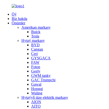
Öý
Biz hakda
Önümler
Amerikan markasy
Buick
Tesla
Hytaý markasy
BYD
Çangan
Çeri
GYSGAÇA
FAW
Foton
Geely
GWM tanky
GAC Trumpchi
Gawal
Hongqi
Wuling
Hytaýyň täze elektrik markasy
AION
AITO