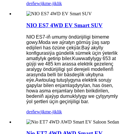
derňew
jikme-jiklik
NIO ES7 4WD EV Smart SUV
NIO ES7-iň umumy öndürijiligi birneme
gowy.Moda we aýratyn görnüş ýaş sarp
edijileri has özüne çekýär.Baý akylly
konfigurasiýa gündelik sürmek üçin ýeterlik
amatlylyk getirip biler.Kuwwatlylygy 653 at
güýji we 485 km arassa elektrik gezelenç
aralygy öndürijiligi şol derejeli modelleriň
arasynda belli bir bäsdeşlik ukybyna
eýe.Awtoulag tutuşlygyna elektrik sorujy
gapylar bilen enjamlaşdyrylan, has ösen,
howa asma enjamlary bilen birikdirilen,
bedeniň ajaýyp durnuklylygy we çylşyrymly
ýol şertleri üçin geçirijiligi bar.
derňew
jikme-jiklik
Nio ET7 4WD AWD Smart EV