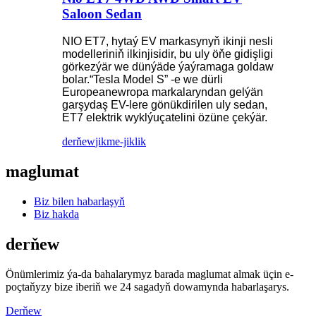
Saloon Sedan
NIO ET7, hytaý EV markasynyň ikinji nesli
modelleriniň ilkinjisidir, bu uly öňe gidişligi
görkezýär we dünýäde ýaýramaga goldaw
bolar.“Tesla Model S” -e we dürli
Europeanewropa markalaryndan gelýän
garşydaş EV-lere gönükdirilen uly sedan,
ET7 elektrik wyklýuçatelini özüne çekýär.
derňew
jikme-jiklik
maglumat
Biz bilen habarlaşyň
Biz hakda
derňew
Önümlerimiz ýa-da bahalarymyz barada maglumat almak üçin e-
poçtaňyzy bize iberiň we 24 sagadyň dowamynda habarlaşarys.
Derňew