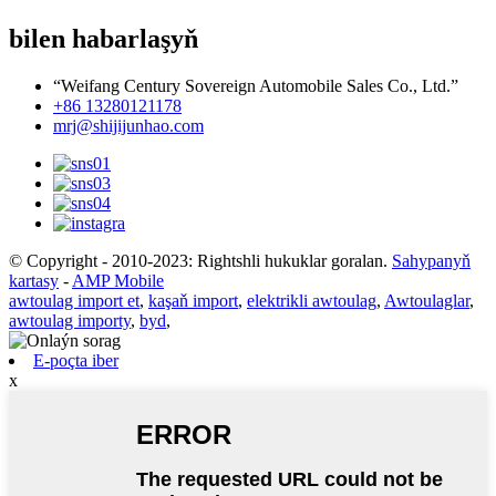
bilen habarlaşyň
“Weifang Century Sovereign Automobile Sales Co., Ltd.”
+86 13280121178
mrj@shijijunhao.com
© Copyright - 2010-2023: Rightshli hukuklar goralan.
Sahypanyň
kartasy
-
AMP Mobile
awtoulag import et
,
kaşaň import
,
elektrikli awtoulag
,
Awtoulaglar
,
awtoulag importy
,
byd
,
E-poçta iber
x