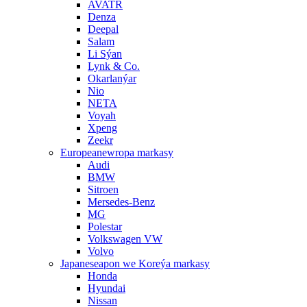
AVATR
Denza
Deepal
Salam
Li Sýan
Lynk & Co.
Okarlanýar
Nio
NETA
Voyah
Xpeng
Zeekr
Europeanewropa markasy
Audi
BMW
Sitroen
Mersedes-Benz
MG
Polestar
Volkswagen VW
Volvo
Japaneseapon we Koreýa markasy
Honda
Hyundai
Nissan