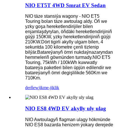
NIO ET5T 4WD Smrat EV Sedan
NIO täze stansiýa wagony - NIO ET5
Touring bolan täze awtoulag aldy. Öň we
yzky goşa hereketlendirijiler bilen
enjamlaşdyrylan, öňdäki hereketlendirijiniň
güýji 150KW, yzky hereketlendirijiniň güýji
210KW.Dört tigirli akylly ulgam bilen, 4
sekuntda 100 kilometre çenli tizlenip
bilýär.Batareýanyň ömri nukdaýnazaryndan
hemmeleriň göwnünden turmady.NIO ET5
Touring, 75kWh / 100kWh kuwwatly
batareýa paketleri bilen üpjün edilendir we
batareýanyň ömri degişlilikde 560Km we
710Km.
derňew
jikme-jiklik
NIO ES8 4WD EV akylly uly ulag
NIO Awtoulagyň flagman ulagy hökmünde
NIO ES8 bazarda henizem ýokary derejede