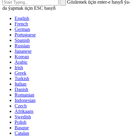
Gözlemek üçin enter-e basyň ýa-
da ýapmak üçin ESC basyň
English
French
German
Portuguese
Spanish
Russian
Japanese
Korean
Arabic
Irish
Greek
Turkish
Italian
Danish
Romanian
Indonesian
Czech
Afrikaans
Swedish
Polish
Basque
Catalan