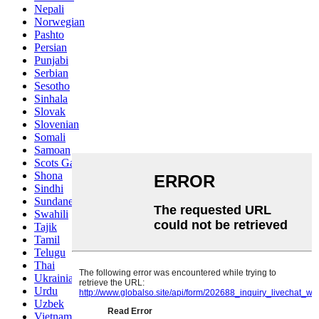
Nepali
Norwegian
Pashto
Persian
Punjabi
Serbian
Sesotho
Sinhala
Slovak
Slovenian
Somali
Samoan
Scots Gaelic
Shona
Sindhi
Sundanese
Swahili
Tajik
Tamil
Telugu
Thai
Ukrainian
Urdu
Uzbek
Vietnamese