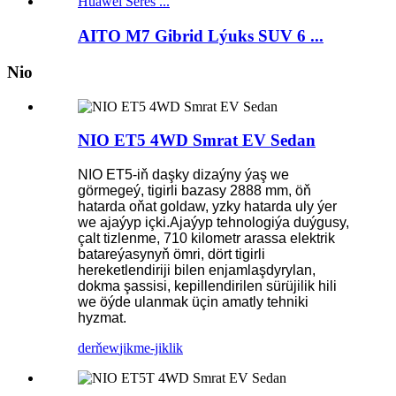
AITO M7 Gibrid Lýuks SUV 6 ...
Nio
NIO ET5 4WD Smrat EV Sedan
NIO ET5-iň daşky dizaýny ýaş we
görmegeý, tigirli bazasy 2888 mm, öň
hatarda oňat goldaw, yzky hatarda uly ýer
we ajaýyp içki.Ajaýyp tehnologiýa duýgusy,
çalt tizlenme, 710 kilometr arassa elektrik
batareýasynyň ömri, dört tigirli
hereketlendiriji bilen enjamlaşdyrylan,
dokma şassisi, kepillendirilen sürüjilik hili
we öýde ulanmak üçin amatly tehniki
hyzmat.
derňew
jikme-jiklik