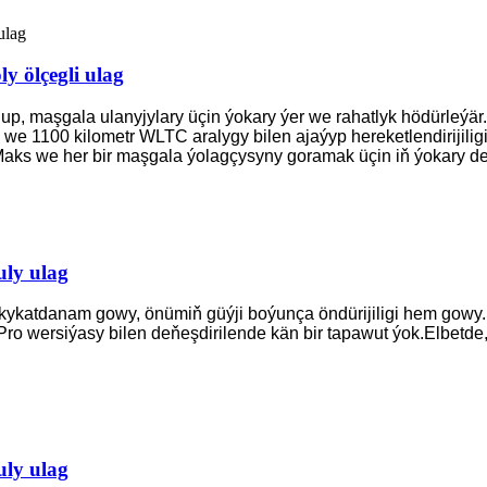
y ölçegli ulag
bolup, maşgala ulanyjylary üçin ýokary ýer we rahatlyk hödürle
 we 1100 kilometr WLTC aralygy bilen ajaýyp hereketlendirijili
Maks we her bir maşgala ýolagçysyny goramak üçin iň ýokary der
uly ulag
 hakykatdanam gowy, önümiň güýji boýunça öndürijiligi hem gow
o wersiýasy bilen deňeşdirilende kän bir tapawut ýok.Elbetde, 
uly ulag