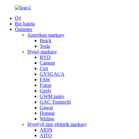
Öý
Biz hakda
Önümler
Amerikan markasy
Buick
Tesla
Hytaý markasy
BYD
Çangan
Çeri
GYSGAÇA
FAW
Foton
Geely
GWM tanky
GAC Trumpchi
Gawal
Hongqi
Wuling
Hytaýyň täze elektrik markasy
AION
AITO