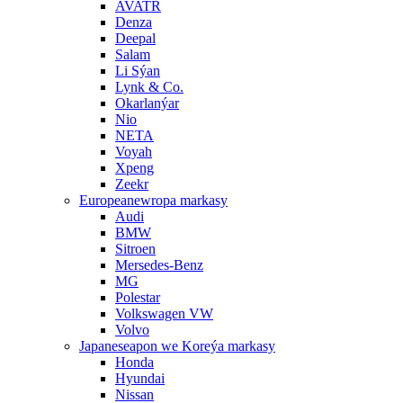
AVATR
Denza
Deepal
Salam
Li Sýan
Lynk & Co.
Okarlanýar
Nio
NETA
Voyah
Xpeng
Zeekr
Europeanewropa markasy
Audi
BMW
Sitroen
Mersedes-Benz
MG
Polestar
Volkswagen VW
Volvo
Japaneseapon we Koreýa markasy
Honda
Hyundai
Nissan