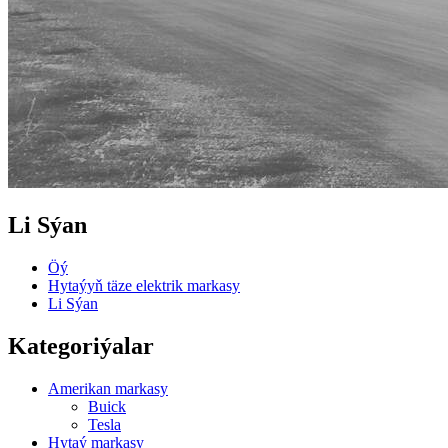
Li Sýan
Öý
Hytaýyň täze elektrik markasy
Li Sýan
Kategoriýalar
Amerikan markasy
Buick
Tesla
Hytaý markasy