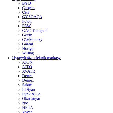
BYD
Çangan
Çeri
GYSGAÇA
Foton
FAW
GAC Trumpchi
Geely
GWM tanky
Gawal
Hongqi
Wuling
Hytaýyň täze elektrik markasy
AION
AITO
AVATR
Denza
Deepal
Salam
Li Sýan
Lynk & Co.
Okarlanýar
Nio
NETA
Voyah