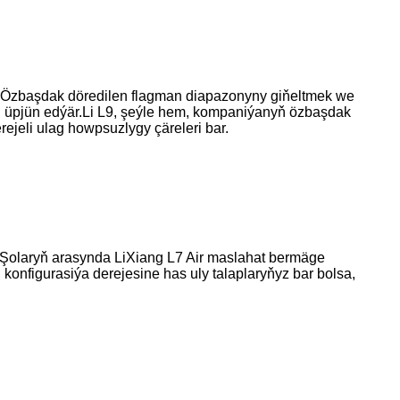
ýär.Özbaşdak döredilen flagman diapazonyny giňeltmek we
gi üpjün edýär.Li L9, şeýle hem, kompaniýanyň özbaşdak
ejeli ulag howpsuzlygy çäreleri bar.
y.Şolaryň arasynda LiXiang L7 Air maslahat bermäge
konfigurasiýa derejesine has uly talaplaryňyz bar bolsa,