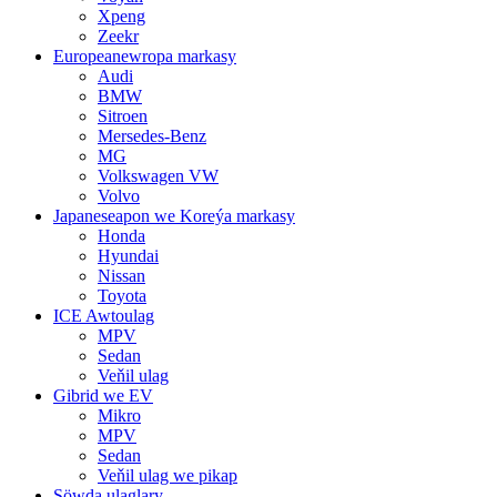
Xpeng
Zeekr
Europeanewropa markasy
Audi
BMW
Sitroen
Mersedes-Benz
MG
Volkswagen VW
Volvo
Japaneseapon we Koreýa markasy
Honda
Hyundai
Nissan
Toyota
ICE Awtoulag
MPV
Sedan
Veňil ulag
Gibrid we EV
Mikro
MPV
Sedan
Veňil ulag we pikap
Söwda ulaglary