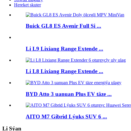
Hereket skuter
Buick GL8 ES Avenir Full Si ...
Li L9 Lixiang Range Extende ...
Li L8 Lixiang Range Extende ...
BYD Atto 3 uanuan Plus EV täze ...
AITO M7 Gibrid Lýuks SUV 6 ...
Li Sýan