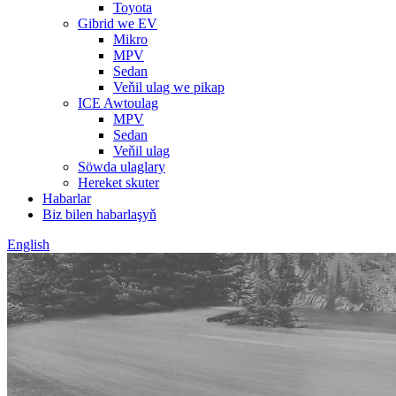
Toyota
Gibrid we EV
Mikro
MPV
Sedan
Veňil ulag we pikap
ICE Awtoulag
MPV
Sedan
Veňil ulag
Söwda ulaglary
Hereket skuter
Habarlar
Biz bilen habarlaşyň
English