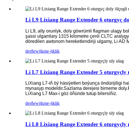
Li L9 Lixiang Range Extender 6 oturgyç dol
Li L9, alty orunlyk, doly göwrümli flagman ulagy 
şassi ulgamlary 1315 kilometre çenli CLTC aralygy
döredilen awtonom hereketlendiriji ulgamy, Li AD 
derňew
jikme-jiklik
Li L7 Lixiang Range Extender 5 oturgyçly 
LiXiang L7-iň öý häsiýetleri boýunça öndürijiligi
mynasyp modeldir.Sazlama derejesi birneme doly.Pr
LiXiang L7 Max-i göz öňünde tutup bilersiňiz.
derňew
jikme-jiklik
Li L8 Lixiang Range Extender 6 oturgyçly 