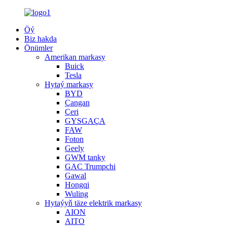
Öý
Biz hakda
Önümler
Amerikan markasy
Buick
Tesla
Hytaý markasy
BYD
Çangan
Çeri
GYSGAÇA
FAW
Foton
Geely
GWM tanky
GAC Trumpchi
Gawal
Hongqi
Wuling
Hytaýyň täze elektrik markasy
AION
AITO