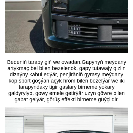
Bedeniň tarapy giň we owadan.Gapynyň meýdany
artykmaç bel bilen bezelenok, gapy tutawajy gizlin
dizaýny kabul edýär, penjiräniň gyrasy meýdany
köp sport goşýan açyk hrom bilen bezelýär we iki
tarapyndaky tigir gaşlary birneme ýokary
galdyrylyp, gowy emele getirýär uzyn göwre bilen
gabat gelýär, görüş effekti birneme güýçlidir.