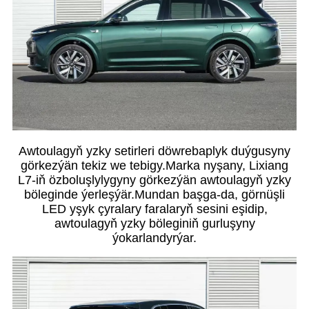
Awtoulagyň yzky setirleri döwrebaplyk duýgusyny
görkezýän tekiz we tebigy.Marka nyşany, Lixiang
L7-iň özboluşlylygyny görkezýän awtoulagyň yzky
böleginde ýerleşýär.Mundan başga-da, görnüşli
LED yşyk çyralary faralaryň sesini eşidip,
awtoulagyň yzky böleginiň gurluşyny
ýokarlandyrýar.