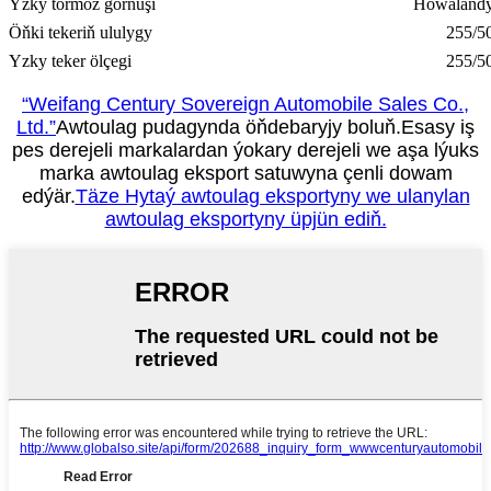
Yzky tormoz görnüşi
Howalandy
Öňki tekeriň ululygy
255/5
Yzky teker ölçegi
255/5
“Weifang Century Sovereign Automobile Sales Co.,
Ltd.”
Awtoulag pudagynda öňdebaryjy boluň.Esasy iş
pes derejeli markalardan ýokary derejeli we aşa lýuks
marka awtoulag eksport satuwyna çenli dowam
edýär.
Täze Hytaý awtoulag eksportyny we ulanylan
awtoulag eksportyny üpjün ediň.