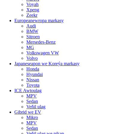
Voyah
Xpeng
Zeekr
Europeanewropa markasy
Audi
BMW
Sitroen
Mersedes-Benz
MG
Volkswagen VW
Volvo
Japaneseapon we Koreýa markasy
Honda
Hyundai
Nissan
Toyota
ICE Awtoulag
MPV
Sedan
Veňil ulag
Gibrid we EV
Mikro
MPV
Sedan
Veňil ulag we pikap