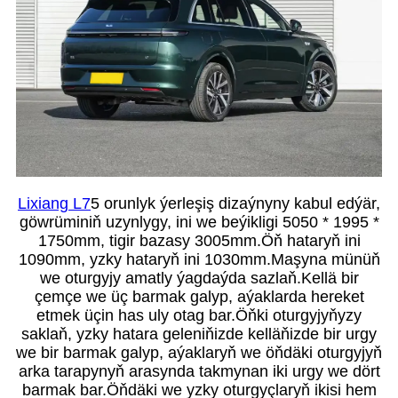
Lixiang L7
5 orunlyk ýerleşiş dizaýnyny kabul edýär,
göwrüminiň uzynlygy, ini we beýikligi 5050 * 1995 *
1750mm, tigir bazasy 3005mm.Öň hataryň ini
1090mm, yzky hataryň ini 1030mm.Maşyna münüň
we oturgyjy amatly ýagdaýda sazlaň.Kellä bir
çemçe we üç barmak galyp, aýaklarda hereket
etmek üçin has uly otag bar.Öňki oturgyjyňyzy
saklaň, yzky hatara geleniňizde kelläňizde bir urgy
we bir barmak galyp, aýaklaryň we öňdäki oturgyjyň
arka tarapynyň arasynda takmynan iki urgy we dört
barmak bar.Öňdäki we yzky oturgyçlaryň ikisi hem