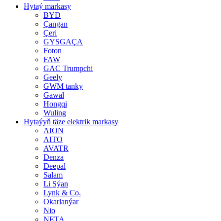
Hytaý markasy
BYD
Çangan
Çeri
GYSGAÇA
Foton
FAW
GAC Trumpchi
Geely
GWM tanky
Gawal
Hongqi
Wuling
Hytaýyň täze elektrik markasy
AION
AITO
AVATR
Denza
Deepal
Salam
Li Sýan
Lynk & Co.
Okarlanýar
Nio
NETA