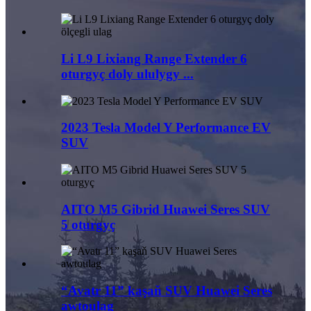
Li L9 Lixiang Range Extender 6
oturgyç doly ululygy ...
2023 Tesla Model Y Performance EV
SUV
AITO M5 Gibrid Huawei Seres SUV
5 oturgyç
“Avatr 11” kaşaň SUV Huawei Seres
awtoulag