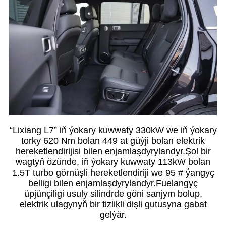
“Lixiang L7” iň ýokary kuwwaty 330kW we iň ýokary
torky 620 Nm bolan 449 at güýji bolan elektrik
hereketlendirijisi bilen enjamlaşdyrylandyr.Şol bir
wagtyň özünde, iň ýokary kuwwaty 113kW bolan
1.5T turbo görnüşli hereketlendiriji we 95 # ýangyç
belligi bilen enjamlaşdyrylandyr.Fuelangyç
üpjünçiligi usuly silindrde göni sanjym bolup,
elektrik ulagynyň bir tizlikli dişli gutusyna gabat
gelýär.