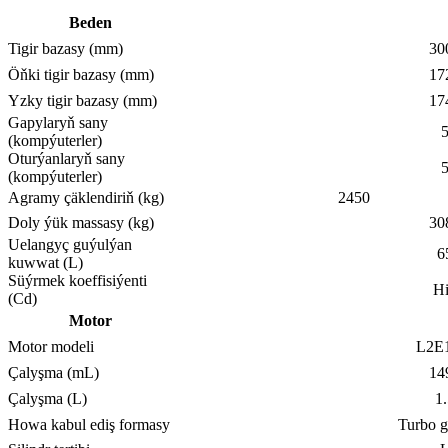
Beden
Tigir bazasy (mm)
30
Öňki tigir bazasy (mm)
17
Yzky tigir bazasy (mm)
17
Gapylaryň sany
(kompýuterler)
Oturýanlaryň sany
(kompýuterler)
Agramy çäklendiriň (kg)
2450
Doly ýük massasy (kg)
30
Uelangyç guýulýan
6
kuwwat (L)
Süýrmek koeffisiýenti
H
(Cd)
Motor
Motor modeli
L2E
Çalyşma (mL)
14
Çalyşma (L)
1.
Howa kabul ediş formasy
Turbo g