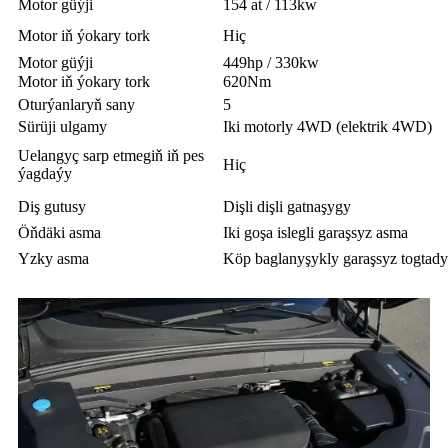
Motor güýji
154 at / 113kw
Motor iň ýokary tork
Hiç
Motor güýji
449hp / 330kw
Motor iň ýokary tork
620Nm
Oturýanlaryň sany
5
Sürüji ulgamy
Iki motorly 4WD (elektrik 4WD)
Uelangyç sarp etmegiň iň pes
Hiç
ýagdaýy
Diş gutusy
Dişli dişli gatnaşygy
Öňdäki asma
Iki goşa islegli garaşsyz asma
Yzky asma
Köp baglanyşykly garaşsyz togtady