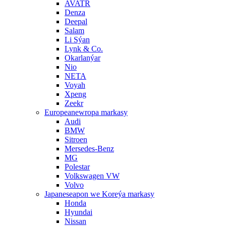
AVATR
Denza
Deepal
Salam
Li Sýan
Lynk & Co.
Okarlanýar
Nio
NETA
Voyah
Xpeng
Zeekr
Europeanewropa markasy
Audi
BMW
Sitroen
Mersedes-Benz
MG
Polestar
Volkswagen VW
Volvo
Japaneseapon we Koreýa markasy
Honda
Hyundai
Nissan