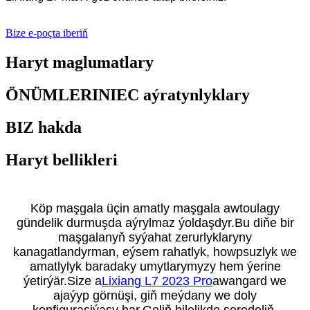
Bize e-poçta iberiň
Haryt maglumatlary
ÖNÜMLERINIEC aýratynlyklary
BIZ hakda
Haryt bellikleri
Köp maşgala üçin amatly maşgala awtoulagy
gündelik durmuşda aýrylmaz ýoldaşdyr.Bu diňe bir
maşgalanyň syýahat zerurlyklaryny
kanagatlandyrman, eýsem rahatlyk, howpsuzlyk we
amatlylyk baradaky umytlarymyzy hem ýerine
ýetirýär.Size a
Lixiang L7 2023 Pro
awangard we
ajaýyp görnüşi, giň meýdany we doly
konfigurasiýasy bar.Geliň bilelikde seredeliň.