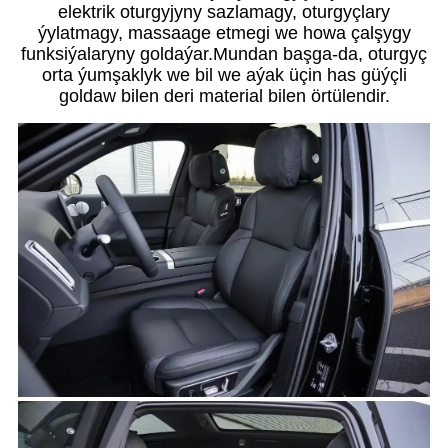
elektrik oturgyjyny sazlamagy, oturgyçlary
ýylatmagy, massaage etmegi we howa çalşygy
funksiýalaryny goldaýar.Mundan başga-da, oturgyç
orta ýumşaklyk we bil we aýak üçin has güýçli
goldaw bilen deri material bilen örtülendir.