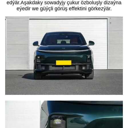
edýär.Aşakdaky sowadyjy çukur özboluşly dizaýna
eýedir we güýçli görüş effektini görkezýär.