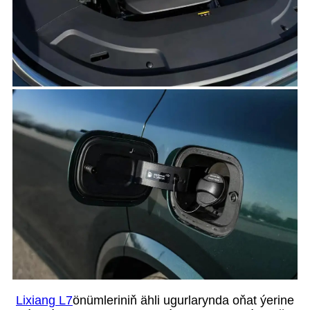
Lixiang L7
önümleriniň ähli ugurlarynda oňat ýerine