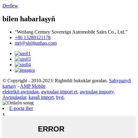
Derňew
bilen habarlaşyň
“Weifang Century Sovereign Automobile Sales Co., Ltd.”
+86 13280121178
mrj@shijijunhao.com
© Copyright - 2010-2023: Rightshli hukuklar goralan.
Sahypanyň
kartasy
-
AMP Mobile
elektrikli awtoulag
,
awtoulag import et
,
awtoulag importy
,
Awtoulaglar
,
kaşaň import
,
byd
,
E-poçta iber
x