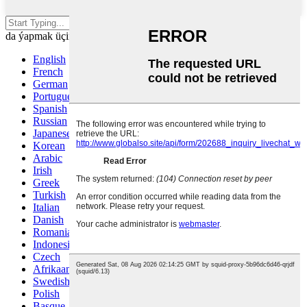
Gözlemek üçin enter-e basyň ýa-
da ýapmak üçin ESC basyň
English
French
German
Portuguese
Spanish
Russian
Japanese
Korean
Arabic
Irish
Greek
Turkish
Italian
Danish
Romanian
Indonesian
Czech
Afrikaans
Swedish
Polish
Basque