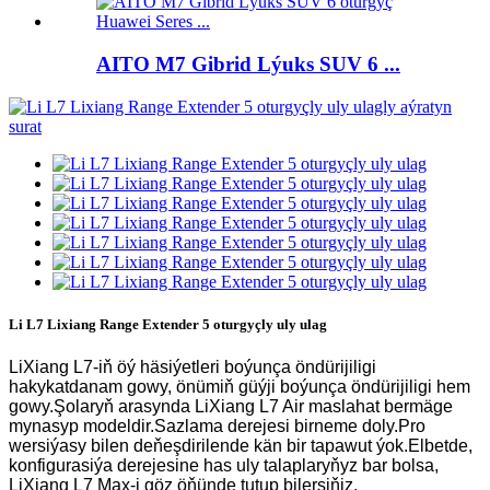
AITO M7 Gibrid Lýuks SUV 6 ...
Li L7 Lixiang Range Extender 5 oturgyçly uly ulag
LiXiang L7-iň öý häsiýetleri boýunça öndürijiligi
hakykatdanam gowy, önümiň güýji boýunça öndürijiligi hem
gowy.Şolaryň arasynda LiXiang L7 Air maslahat bermäge
mynasyp modeldir.Sazlama derejesi birneme doly.Pro
wersiýasy bilen deňeşdirilende kän bir tapawut ýok.Elbetde,
konfigurasiýa derejesine has uly talaplaryňyz bar bolsa,
LiXiang L7 Max-i göz öňünde tutup bilersiňiz.