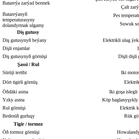
Batareýa zarýad bermek
Çalt zarý
Batareýanyň
Pes temperat
temperaturasyny
Suwuk s
dolandyrmak ulgamy
Diş gutusy
Diş gutusynyň beýany
Elektrikli ulag ýeke
Dişli enjamlar
Diş gutusynyň görnüşi
Dişli dişli
Şassi / Rul
Sürüji tertibi
Iki mot
Dört tigirli görnüş
Elektr
Öňdäki asma
Iki goşa islegl
Yzky asma
Köp baglanyşykly 
Rul görnüşi
Elektrik 
Bedeniň gurluşy
Rük gö
Tigir / tormoz
Öň tormoz görnüşi
Howalandy