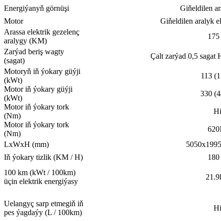
Energiýanyň görnüşi
Giňeldilen ar
Motor
Giňeldilen aralyk el
Arassa elektrik gezelenç
175
aralygy (KM)
Zarýad beriş wagty
Çalt zarýad 0,5 sagat 
(sagat)
Motoryň iň ýokary güýji
113 (1
(kWt)
Motor iň ýokary güýji
330 (
(kWt)
Motor iň ýokary tork
H
(Nm)
Motor iň ýokary tork
62
(Nm)
LxWxH (mm)
5050x199
Iň ýokary tizlik (KM / H)
180
100 km (kWt / 100km)
21.
üçin elektrik energiýasy
Uelangyç sarp etmegiň iň
H
pes ýagdaýy (L / 100km)